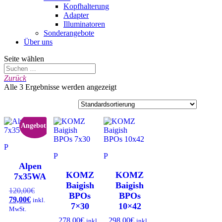
Kopfhalterung
Adapter
Illuminatoren
Sonderangebote
Über uns
Seite wählen
Zurück
Alle 3 Ergebnisse werden angezeigt
Angebot!
Alpen
KOMZ
KOMZ
7x35WA
Baigish
Baigish
120,00
€
Ursprünglicher
BPOs
BPOs
79,00
€
Aktueller
Preis
inkl.
7×30
10×42
Preis
war:
MwSt.
ist:
120,00€
278,00
€
298,00
€
inkl.
inkl.