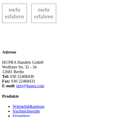
1.199,00€.
1.589,00€.
mehr
mehr
erfahren
erfahren
Adresse
HUPRA Handels GmbH
Wolfener Str. 32 - 34
12681 Berlin
Tel:
030 22468430
Fax:
030 22468431
E-mail:
info@hupra.com
Produkte
Wärmebildkameras
Nachtsichtgeräte
Ferngläser