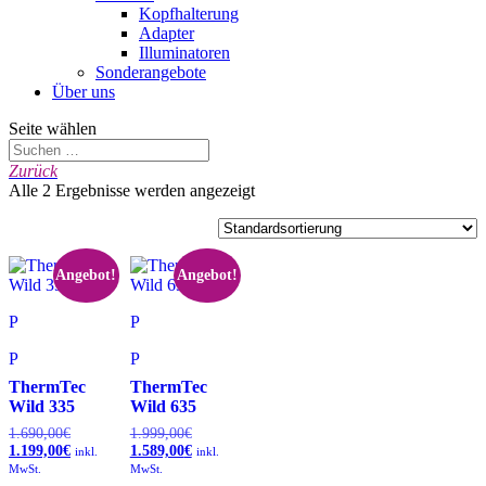
Kopfhalterung
Adapter
Illuminatoren
Sonderangebote
Über uns
Seite wählen
Zurück
Alle 2 Ergebnisse werden angezeigt
Angebot!
Angebot!
ThermTec
ThermTec
Wild 335
Wild 635
1.690,00
€
Ursprünglicher
1.999,00
€
Ursprünglicher
1.199,00
€
Preis
Aktueller
1.589,00
€
Preis
Aktueller
inkl.
inkl.
war:
Preis
war:
Preis
MwSt.
MwSt.
1.690,00€
ist:
1.999,00€
ist: