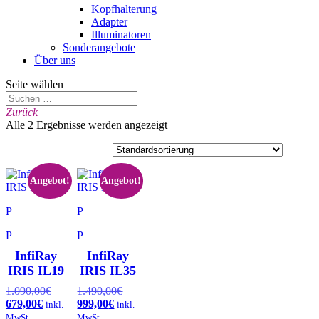
Kopfhalterung
Adapter
Illuminatoren
Sonderangebote
Über uns
Seite wählen
Zurück
Alle 2 Ergebnisse werden angezeigt
Angebot!
Angebot!
InfiRay
InfiRay
IRIS IL19
IRIS IL35
1.090,00
€
Ursprünglicher
1.490,00
€
Ursprünglicher
679,00
€
Aktueller
Preis
999,00
€
Aktueller
Preis
inkl.
inkl.
Preis
war:
Preis
war:
MwSt.
MwSt.