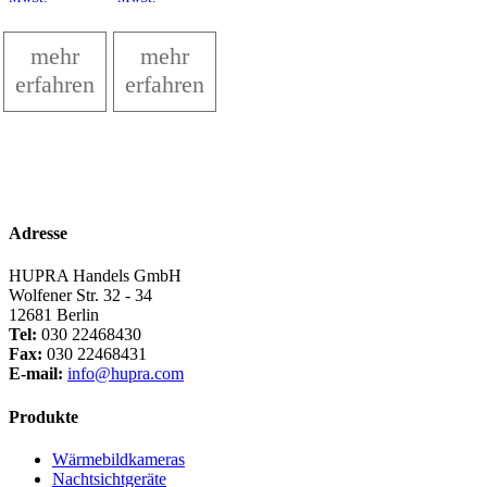
ist:
1.090,00€
ist:
1.490,00€
679,00€.
999,00€.
mehr
mehr
erfahren
erfahren
Adresse
HUPRA Handels GmbH
Wolfener Str. 32 - 34
12681 Berlin
Tel:
030 22468430
Fax:
030 22468431
E-mail:
info@hupra.com
Produkte
Wärmebildkameras
Nachtsichtgeräte