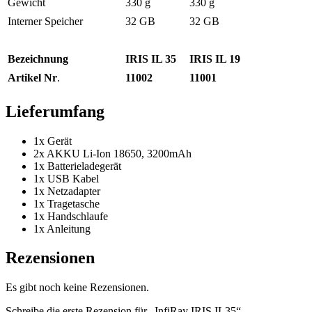
Gewicht
330 g
330 g
Interner Speicher
32 GB
32 GB
Bezeichnung
IRIS IL 35
IRIS IL 19
Artikel Nr
.
11002
11001
Lieferumfang
1x Gerät
2x AKKU Li-Ion 18650, 3200mAh
1x Batterieladegerät
1x USB Kabel
1x Netzadapter
1x Tragetasche
1x Handschlaufe
1x Anleitung
Rezensionen
Es gibt noch keine Rezensionen.
Schreibe die erste Rezension für „InfiRay IRIS IL35“