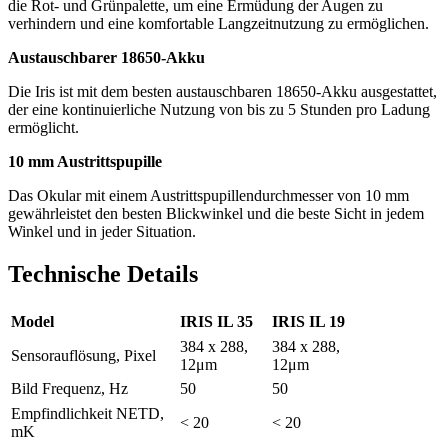
die Rot- und Grünpalette, um eine Ermüdung der Augen zu
verhindern und eine komfortable Langzeitnutzung zu ermöglichen.
Austauschbarer 18650-Akku
Die Iris ist mit dem besten austauschbaren 18650-Akku ausgestattet,
der eine kontinuierliche Nutzung von bis zu 5 Stunden pro Ladung
ermöglicht.
10 mm Austrittspupille
Das Okular mit einem Austrittspupillendurchmesser von 10 mm
gewährleistet den besten Blickwinkel und die beste Sicht in jedem
Winkel und in jeder Situation.
Technische Details
Model
IRIS IL 35
IRIS IL 19
384 x 288,
384 x 288,
Sensorauflösung, Pixel
12μm
12μm
Bild Frequenz, Hz
50
50
Empfindlichkeit NETD,
< 20
< 20
mK