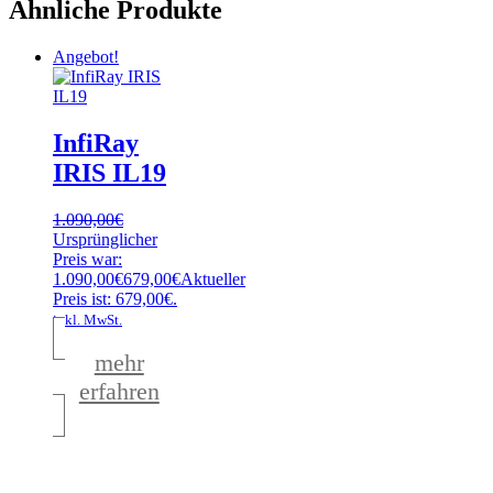
Ähnliche Produkte
Angebot!
InfiRay
IRIS IL19
1.090,00
€
Ursprünglicher
Preis war:
1.090,00€
679,00
€
Aktueller
Preis ist: 679,00€.
inkl. MwSt.
mehr
erfahren