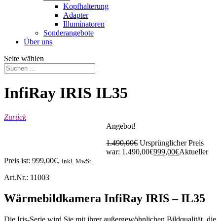
Kopfhalterung
Adapter
Illuminatoren
Sonderangebote
Über uns
Seite wählen
InfiRay IRIS IL35
Zurück
Angebot!
1.490,00
€
Ursprünglicher Preis
war: 1.490,00€
999,00
€
Aktueller
Preis ist: 999,00€.
inkl. MwSt.
Art.Nr.: 11003
Wärmebildkamera InfiRay IRIS – IL35
Die Iris-Serie wird Sie mit ihrer außergewöhnlichen Bildqualität, die