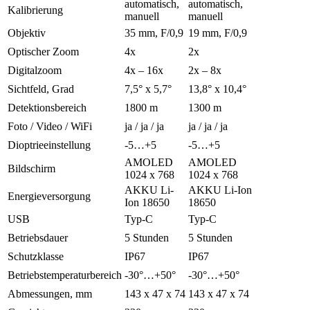
automatisch,
automatisch,
Kalibrierung
manuell
manuell
Objektiv
35 mm, F/0,9
19 mm, F/0,9
Optischer Zoom
4x
2x
Digitalzoom
4x – 16x
2x – 8x
Sichtfeld, Grad
7,5° х 5,7°
13,8° х 10,4°
Detektionsbereich
1800 m
1300 m
Foto / Video / WiFi
ja / ja / ja
ja / ja / ja
Dioptrieeinstellung
-5…+5
-5…+5
AMOLED
AMOLED
Bildschirm
1024 х 768
1024 х 768
AKKU Li-
AKKU Li-Ion
Energieversorgung
Ion 18650
18650
USB
Typ-C
Typ-C
Betriebsdauer
5 Stunden
5 Stunden
Schutzklasse
IP67
IP67
Betriebstemperaturbereich
-30°…+50°
-30°…+50°
Abmessungen, mm
143 х 47 х 74
143 х 47 х 74