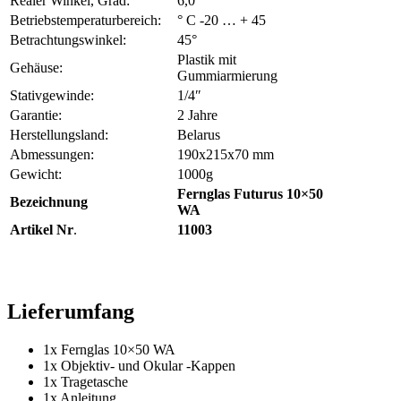
Realer Winkel, Grad:
6,0
Betriebstemperaturbereich:
° С -20 … + 45
Betrachtungswinkel:
45°
Plastik mit
Gehäuse:
Gummiarmierung
Stativgewinde:
1/4″
Garantie:
2 Jahre
Herstellungsland:
Belarus
Abmessungen:
190x215x70 mm
Gewicht:
1000g
Fernglas Futurus 10×50
Bezeichnung
WA
Artikel Nr
.
11003
Lieferumfang
1x Fernglas 10×50 WA
1x Objektiv- und Okular -Kappen
1x Tragetasche
1x Anleitung