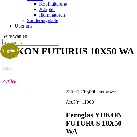
Kopfhalterung
Adapter
Illuminatoren
Sonderangebote
Über uns
Seite wählen
YUKON FUTURUS 10X50 WA
Angebot!
Zurück
220,00
€
Ursprünglicher
59,00
€
Aktueller
inkl. MwSt.
Preis
Preis
Art.Nr.: 11003
war:
ist:
220,00€
59,00€.
Fernglas YUKON
FUTURUS 10X50
WA