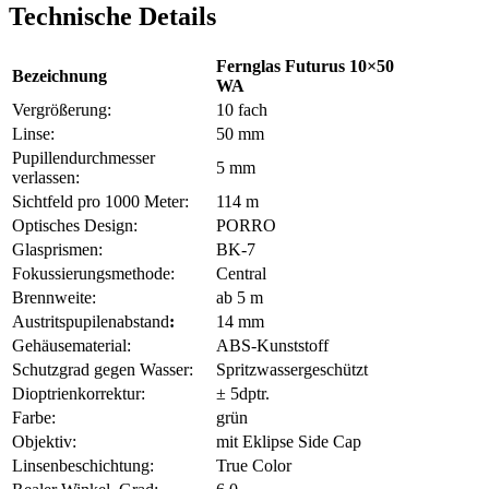
Technische Details
Fernglas Futurus 10×50
Bezeichnung
WA
Vergrößerung:
10 fach
Linse:
50 mm
Pupillendurchmesser
5 mm
verlassen:
Sichtfeld pro 1000 Meter:
114 m
Optisches Design:
PORRO
Glasprismen:
BK-7
Fokussierungsmethode:
Central
Brennweite:
ab 5 m
Austritspupilenabstand
:
14 mm
Gehäusematerial:
ABS-Kunststoff
Schutzgrad gegen Wasser:
Spritzwassergeschützt
Dioptrienkorrektur:
± 5dptr.
Farbe:
grün
Objektiv:
mit Eklipse Side Cap
Linsenbeschichtung:
True Color