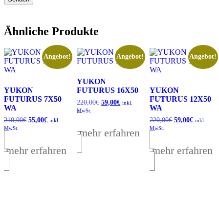
Ähnliche Produkte
Angebot!
Angebot!
Angebot!
YUKON
YUKON
FUTURUS 16X50
YUKON
FUTURUS 7X50
FUTURUS 12X50
220,00
€
Ursprünglicher
59,00
€
Aktueller
inkl.
WA
WA
Preis
Preis
MwSt.
war:
ist:
210,00
€
Ursprünglicher
55,00
€
Aktueller
220,00
€
Ursprünglicher
59,00
€
Aktuelle
inkl.
inkl.
220,00€
59,00€.
Preis
Preis
Preis
Preis
MwSt.
MwSt.
mehr erfahren
war:
ist:
war:
ist:
210,00€
55,00€.
220,00€
59,00€.
mehr erfahren
mehr erfahren