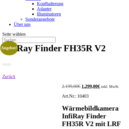
Kopfhalterung
Adapter
Illuminatoren
Sonderangebote
Über uns
Seite wählen
InfiRay Finder FH35R V2
Angebot!
Zurück
2.199,00
€
Ursprünglicher
1.299,00
€
Aktueller
inkl. MwSt.
Preis
Preis
Art.Nr.: 10403
war:
ist:
2.199,00€
1.299,00€.
Wärmebildkamera
InfiRay Finder
FH35R V2 mit LRF