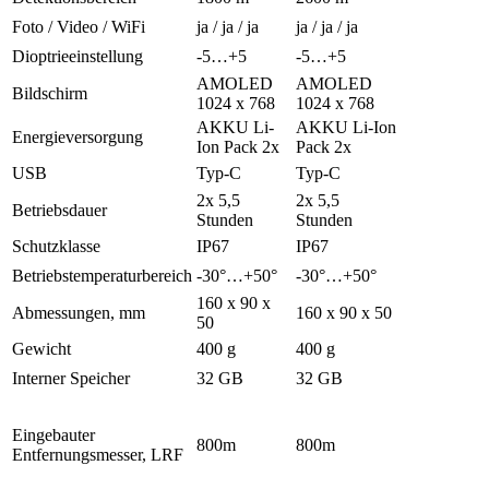
Foto / Video / WiFi
ja / ja / ja
ja / ja / ja
Dioptrieeinstellung
-5…+5
-5…+5
AMOLED
AMOLED
Bildschirm
1024 х 768
1024 х 768
AKKU Li-
AKKU Li-Ion
Energieversorgung
Ion Pack 2x
Pack 2x
USB
Typ-C
Typ-C
2x 5,5
2x 5,5
Betriebsdauer
Stunden
Stunden
Schutzklasse
IP67
IP67
Betriebstemperaturbereich
-30°…+50°
-30°…+50°
160 х 90 х
Abmessungen, mm
160 х 90 х 50
50
Gewicht
400 g
400 g
Interner Speicher
32 GB
32 GB
Eingebauter
800m
800m
Entfernungsmesser, LRF