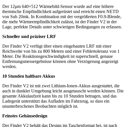
Der 12µm 640×512 Wärmebild-Sensor wurde auf eine höhere
thermische Empfindlichkeit aufgerüstet und erreicht einen NETD
von Sub 20mk. In Kombination mit der vergrößerten F0.9-Blende,
die mehr Wärmeempfindlichkeit zulässt, ist der Finder V2 in der
Lage, perfekte Details unter schwierigen Bedingungen zu erfassen.
Schneller und präziser LRF
Der Finder V2 verfügt über einen eingebauten LRF mit einer
Reichweite von bis zu 800 Metern und einer Fehlertoleranz von 1
Meter. Die Reaktionsgeschwindigkeit ist superschnell, genaue
Entfernungsmessergebnisse können ohne Verzögerung angezeigt
werden.
10 Stunden haltbare Akkus
Der Finder V2 ist mit zwei Lithium-Ionen-Akkus ausgestattet, die
auch in dunkler Umgebung leicht ausgetauscht werden können. Die
gesamte Akkulaufzeit kann bis zu 10 Stunden betragen, und das
Ladegerät unterstützt das Aufladen im Fahrzeug, so dass ein
ununterbrochenes Beobachten möglich ist.
Feinstes Gehäusedesign
Der Finder V2 behält das Design im Taschenformat bei, ist nach