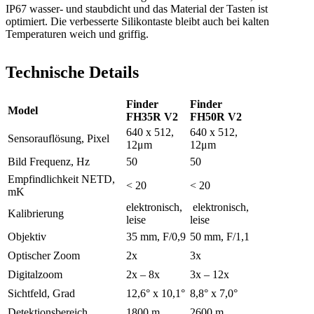
IP67 wasser- und staubdicht und das Material der Tasten ist
optimiert. Die verbesserte Silikontaste bleibt auch bei kalten
Temperaturen weich und griffig.
Technische Details
Finder
Finder
Model
FH35R V2
FH50R V2
640 x 512,
640 x 512,
Sensorauflösung, Pixel
12μm
12μm
Bild Frequenz, Hz
50
50
Empfindlichkeit NETD,
< 20
< 20
mK
elektronisch,
elektronisch,
Kalibrierung
leise
leise
Objektiv
35 mm, F/0,9
50 mm, F/1,1
Optischer Zoom
2x
3x
Digitalzoom
2x – 8x
3x – 12x
Sichtfeld, Grad
12,6° х 10,1°
8,8° х 7,0°
Detektionsbereich
1800 m
2600 m