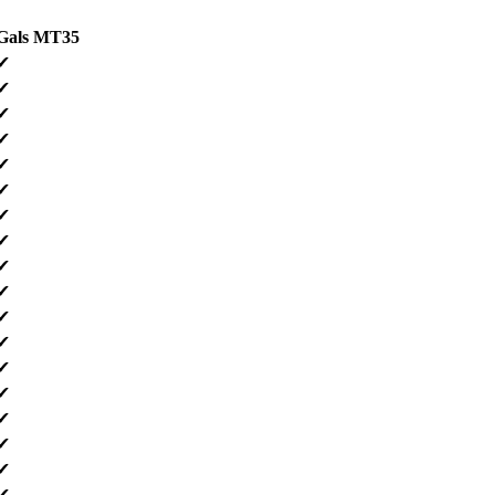
Gals MT35
✔
✔
✔
✔
✔
✔
✔
✔
✔
✔
✔
✔
✔
✔
✔
✔
✔
✔