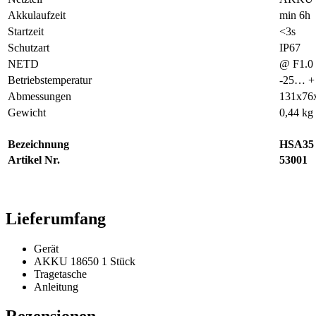
Akkulaufzeit
min 6h
Startzeit
<3s
Schutzart
IP67
NETD
@ F1.0
Betriebstemperatur
-25… + 
Abmessungen
131x7
Gewicht
0,44 kg
Bezeichnung
HSA35
Artikel Nr.
53001
Lieferumfang
Gerät
AKKU 18650 1 Stück
Tragetasche
Anleitung