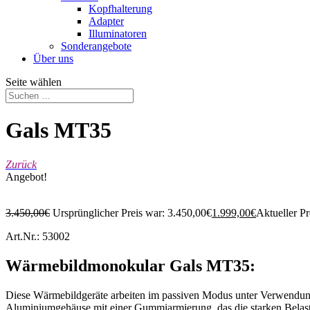
Kopfhalterung
Adapter
Illuminatoren
Sonderangebote
Über uns
Seite wählen
Gals MT35
Zurück
Angebot!
3.450,00
€
Ursprünglicher Preis war: 3.450,00€
1.999,00
€
Aktueller Pr
Art.Nr.: 53002
Wärmebildmonokular Gals MT35:
Diese Wärmebildgeräte arbeiten im passiven Modus unter Verwendung 
Aluminiumgehäuse mit einer Gummiarmierung, das die starken Belastu