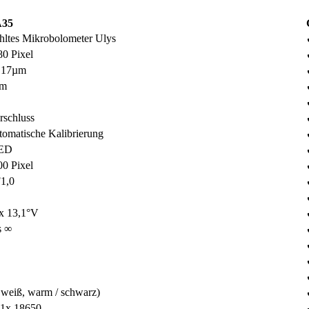
A35
ltes Mikrobolometer Ulys
80 Pixel
 17µm
µm
rschluss
utomatische Kalibrierung
ED
00 Pixel
1,0
x 13,1°V
s ∞
 weiß, warm / schwarz)
x 18650