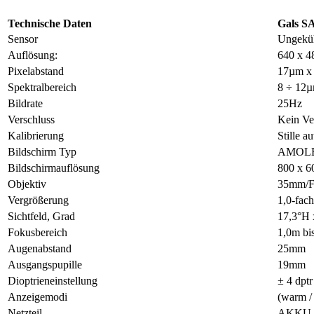
Technische Daten
Gals S
Sensor
Ungeküh
Auflösung:
640 x 4
Pixelabstand
17µm x
Spektralbereich
8 ÷ 12
Bildrate
25Hz
Verschluss
Kein Ve
Kalibrierung
Stille a
Bildschirm Typ
AMOL
Bildschirmauflösung
800 x 6
Objektiv
35mm/F
Vergrößerung
1,0-fach
Sichtfeld, Grad
17,3°H 
Fokusbereich
1,0m bi
Augenabstand
25mm
Ausgangspupille
19mm
Dioptrieneinstellung
± 4 dptr
Anzeigemodi
(warm /
Netzteil
AKKU 1