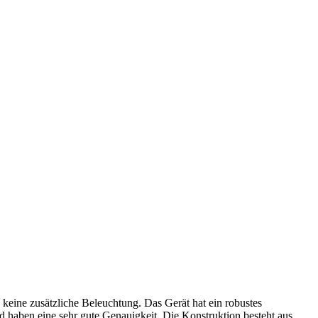
eine zusätzliche Beleuchtung. Das Gerät hat ein robustes
 haben eine sehr gute Genauigkeit. Die Konstruktion besteht aus