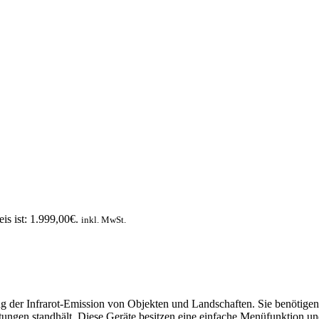
eis ist: 1.999,00€.
inkl. MwSt.
der Infrarot-Emission von Objekten und Landschaften. Sie benötigen k
ngen standhält. Diese Geräte besitzen eine einfache Menüfunktion und