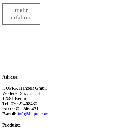
2.199,00€
1.359,00€.
mehr
erfahren
Adresse
HUPRA Handels GmbH
Wolfener Str. 32 - 34
12681 Berlin
Tel:
030 22468430
Fax:
030 22468431
E-mail:
info@hupra.com
Produkte