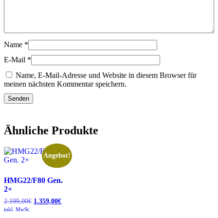
Name
*
E-Mail
*
Name, E-Mail-Adresse und Website in diesem Browser für
meinen nächsten Kommentar speichern.
Ähnliche Produkte
Angebot!
HMG22/F80 Gen.
2+
2.199,00
€
Ursprünglicher
1.359,00
€
Aktueller
Preis
Preis
inkl. MwSt.
war:
ist: