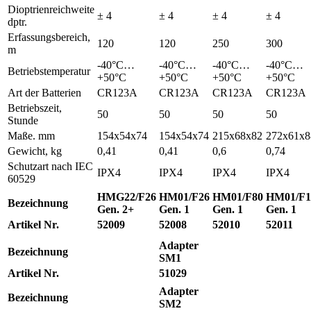
Dioptrienreichweite
± 4
± 4
± 4
± 4
dptr.
Erfassungsbereich,
120
120
250
300
m
-40°С…
-40°С…
-40°С…
-40°С…
Betriebstemperatur
+50°С
+50°С
+50°С
+50°С
Art der Batterien
CR123A
CR123A
CR123A
CR123A
Betriebszeit,
50
50
50
50
Stunde
Maße. mm
154x54x74
154x54x74
215x68x82
272x61x8
Gewicht, kg
0,41
0,41
0,6
0,74
Schutzart nach IEC
IPX4
IPX4
IPX4
IPX4
60529
HMG22/F26
HM01/F26
HM01/F80
HM01/F1
Bezeichnung
Gen. 2+
Gen. 1
Gen. 1
Gen. 1
Artikel Nr.
52009
52008
52010
52011
Adapter
Bezeichnung
SM1
Artikel Nr.
51029
Adapter
Bezeichnung
SM2