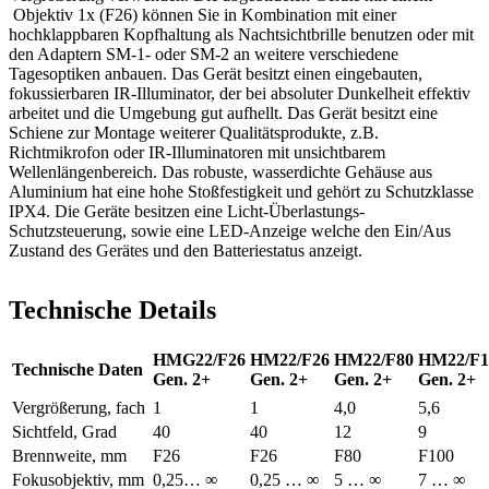
Objektiv 1x (F26) können Sie in Kombination mit einer
hochklappbaren Kopfhaltung als Nachtsichtbrille benutzen oder mit
den Adaptern SM-1- oder SM-2 an weitere verschiedene
Tagesoptiken anbauen. Das Gerät besitzt einen eingebauten,
fokussierbaren IR-Illuminator, der bei absoluter Dunkelheit effektiv
arbeitet und die Umgebung gut aufhellt. Das Gerät besitzt eine
Schiene zur Montage weiterer Qualitätsprodukte, z.B.
Richtmikrofon oder IR-Illuminatoren mit unsichtbarem
Wellenlängenbereich. Das robuste, wasserdichte Gehäuse aus
Aluminium hat eine hohe Stoßfestigkeit und gehört zu Schutzklasse
IPX4. Die Geräte besitzen eine Licht-Überlastungs-
Schutzsteuerung, sowie eine LED-Anzeige welche den Ein/Aus
Zustand des Gerätes und den Batteriestatus anzeigt.
Technische Details
HMG22/F26
HM22/F26
HM22/F80
HM22/F1
Technische Daten
Gen. 2+
Gen. 2+
Gen. 2+
Gen. 2+
Vergrößerung, fach
1
1
4,0
5,6
Sichtfeld, Grad
40
40
12
9
Brennweite, mm
F26
F26
F80
F100
Fokusobjektiv, mm
0,25… ∞
0,25 … ∞
5 … ∞
7 … ∞