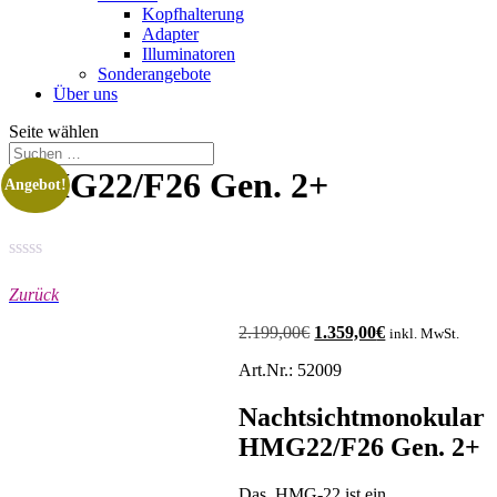
Kopfhalterung
Adapter
Illuminatoren
Sonderangebote
Über uns
Seite wählen
HMG22/F26 Gen. 2+
Angebot!
Zurück
2.199,00
€
Ursprünglicher
1.359,00
€
Aktueller
inkl. MwSt.
Preis
Preis
Art.Nr.: 52009
war:
ist:
2.199,00€
1.359,00€.
Nachtsichtmonokular
HMG22/F26 Gen. 2+
Das HMG-22 ist ein