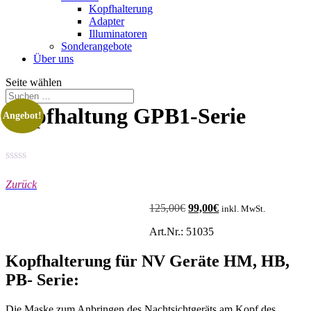
Kopfhalterung
Adapter
Illuminatoren
Sonderangebote
Über uns
Seite wählen
Kopfhaltung GPB1-Serie
Angebot!
Zurück
125,00
€
Ursprünglicher
99,00
€
Aktueller
inkl. MwSt.
Preis
Preis
Art.Nr.: 51035
war:
ist:
125,00€
99,00€.
Kopfhalterung für NV Geräte HM, HB,
PB- Serie:
Die Maske zum Anbringen des Nachtsichtgeräts am Kopf des