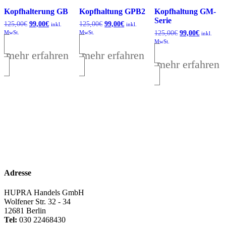
Kopfhalterung GB
Kopfhaltung GPB2
Kopfhaltung GM-
Serie
125,00
€
Ursprünglicher
99,00
€
Aktueller
125,00
€
Ursprünglicher
99,00
€
Aktueller
inkl.
inkl.
Preis
Preis
Preis
Preis
MwSt.
MwSt.
125,00
€
Ursprünglicher
99,00
€
Aktuelle
inkl.
war:
ist:
war:
ist:
Preis
Preis
MwSt.
125,00€
99,00€.
125,00€
99,00€.
war:
ist:
mehr erfahren
mehr erfahren
125,00€
99,00€.
mehr erfahren
Adresse
HUPRA Handels GmbH
Wolfener Str. 32 - 34
12681 Berlin
Tel:
030 22468430